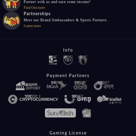
Partner with us and earn some income!
Find Out more
Partnerships
Meet our Brand Ambassadors & Sports Partners
Learnt more
Info
Payment Partners
Gaming License