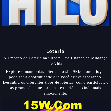
Loteria
A Emoção da Loteria na 9Rbet: Uma Chance de Mudança
de Vida
Explore o mundo das loterias no site 9Rbet, onde jogar
pode ser a oportunidade que você estava esperando.
Descubra os diferentes tipos de loterias, como participar, e
as promoções que tornam a experiência ainda mais
emocionante.