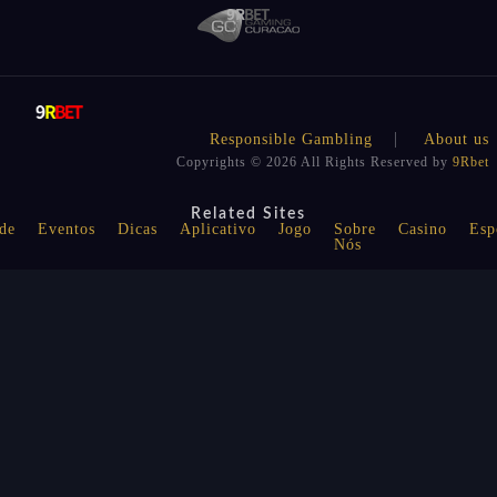
Responsible Gambling
About us
Copyrights © 2026 All Rights Reserved by
9Rbet
Related Sites
de
Eventos
Dicas
Aplicativo
Jogo
Sobre
Casino
Esp
Nós