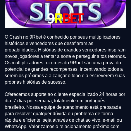
O Crash no 9Rbet é conhecido por seus multiplicadores
históricos e vencedores que desafiaram as
probabilidades. Histórias de grandes vencedores inspiram
novos jogadores a tentar a sorte e perseguir altos retornos.
Os multiplicadores recordes do 9Rbet são uma prova do
potencial de grandes recompensas, incentivando todos a
serem os próximos a alcançar o topo e a escreverem suas
próprias histórias de sucesso.
Oferecemos suporte ao cliente especializado 24 horas por
dia, 7 dias por semana, totalmente em português
brasileiro. Nossa equipe de atendimento está preparada
para resolver qualquer dúvida ou problema de forma
rápida e eficiente, seja através de chat ao vivo, e-mail ou
WhatsApp. Valorizamos o relacionamento próximo com