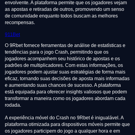
envolvente. A plataforma permite que os jogadores vejam
as apostas e retiradas de outros, promovendo um senso
de comunidade enquanto todos buscam as melhores
recompensas.
911Bet
O 9Rbet fornece ferramentas de análise de estatísticas e
tendências para o jogo Crash, permitindo que os
jogadores acompanhem seu histórico de apostas e os
padrões de multiplicadores. Com estas informações, os
jogadores podem ajustar suas estratégias de forma mais
eficaz, tornando suas decisões de aposta mais informadas
e aumentando suas chances de sucesso. A plataforma
está equipada para oferecer insights valiosos que podem
transformar a maneira como os jogadores abordam cada
rodada.
A experiência móvel do Crash no 9Rbet é inigualável. A
plataforma otimizada para dispositivos móveis permite que
os jogadores participem do jogo a qualquer hora e em