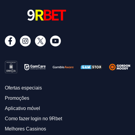
Ofertas especiais
Promoções
Aplicativo móvel
Como fazer login no 9Rbet
Melhores Cassinos