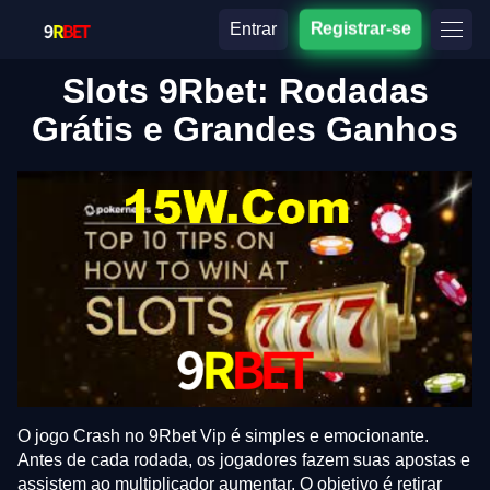
Entrar
Registrar-se
Slots 9Rbet: Rodadas
Grátis e Grandes Ganhos
O jogo Crash no 9Rbet Vip é simples e emocionante.
Antes de cada rodada, os jogadores fazem suas apostas e
assistem ao multiplicador aumentar. O objetivo é retirar