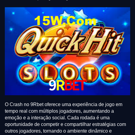
O Crash no 9Rbet oferece uma experiência de jogo em
tempo real com múltiplos jogadores, aumentando a
emoção e a interação social. Cada rodada é uma
oportunidade de competir e compartilhar estratégias com
outros jogadores, tornando o ambiente dinâmico e