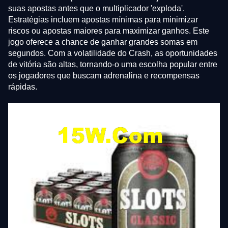
suas apostas antes que o multiplicador 'exploda'.
Estratégias incluem apostas mínimas para minimizar
riscos ou apostas maiores para maximizar ganhos. Este
jogo oferece a chance de ganhar grandes somas em
segundos. Com a volatilidade do Crash, as oportunidades
de vitória são altas, tornando-o uma escolha popular entre
os jogadores que buscam adrenalina e recompensas
rápidas.