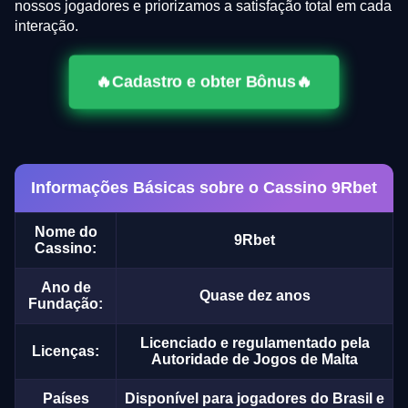
nossos jogadores e priorizamos a satisfação total em cada
interação.
🔥Cadastro e obter Bônus🔥
Informações Básicas sobre o Cassino 9Rbet
Nome do
9Rbet
Cassino:
Ano de
Quase dez anos
Fundação:
Licenciado e regulamentado pela
Licenças:
Autoridade de Jogos de Malta
Países
Disponível para jogadores do Brasil e