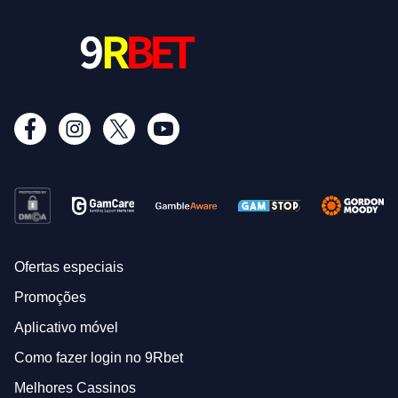
Ofertas especiais
Promoções
Aplicativo móvel
Como fazer login no 9Rbet
Melhores Cassinos