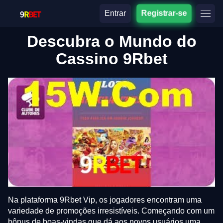
Entrar
Registrar-se
Descubra o Mundo do
Cassino 9Rbet
Na plataforma 9Rbet Vip, os jogadores encontram uma
variedade de promoções irresistíveis. Começando com um
bônus de boas-vindas que dá aos novos usuários uma