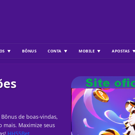
OS
BÔNUS
CONTA
MOBILE
APOSTAS
ões
! Bônus de boas-vindas,
o mais. Maximize seus
as!
HH55Bet