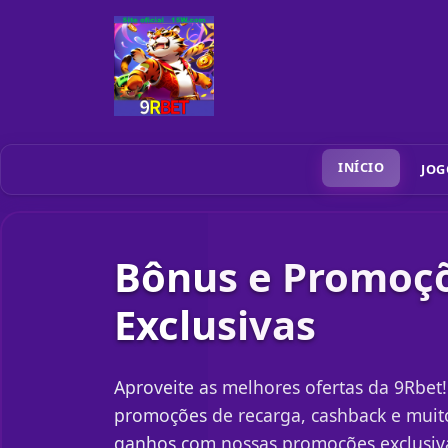
INÍCIO
JOG
Bônus e Promoç
Exclusivas
Aproveite as melhores ofertas da 9Rbet
promoções de recarga, cashback e muit
ganhos com nossas promoções exclusiv