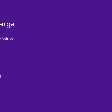
carga
pósitos
s