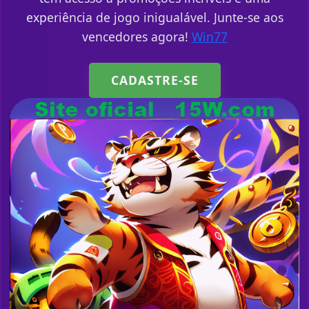
experiência de jogo inigualável. Junte-se aos
vencedores agora!
Win77
CADASTRE-SE