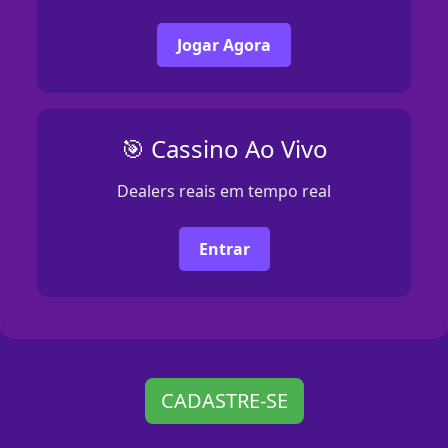
Jogar Agora
🎯 Cassino Ao Vivo
Dealers reais em tempo real
Entrar
CADASTRE-SE