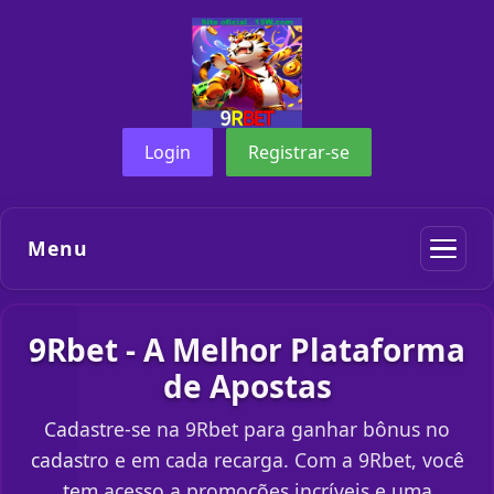
Login
Registrar-se
Menu
9Rbet - A Melhor Plataforma
de Apostas
Cadastre-se na 9Rbet para ganhar bônus no
cadastro e em cada recarga. Com a 9Rbet, você
tem acesso a promoções incríveis e uma