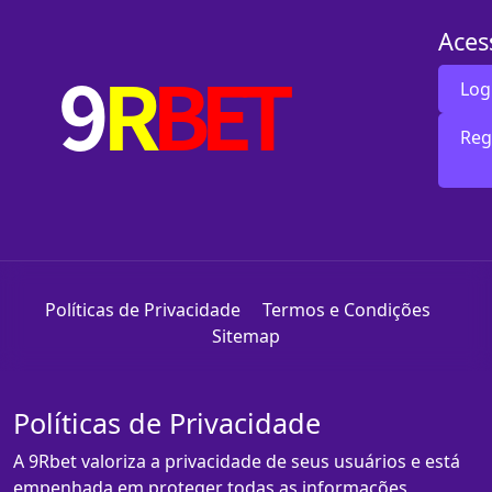
Aces
Log
Reg
Políticas de Privacidade
Termos e Condições
Sitemap
Políticas de Privacidade
A 9Rbet valoriza a privacidade de seus usuários e está
empenhada em proteger todas as informações