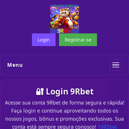
Login
Registrar-se
Menu
🔐 Login 9Rbet
Acesse sua conta 9Rbet de forma segura e rápida!
Faça login e continue aproveitando todos os
nossos jogos, bônus e promoções exclusivas. Sua
conta está sempre segura conosco!
1992bet