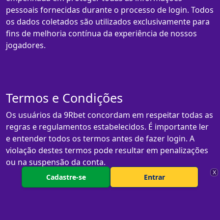
pessoais fornecidas durante o processo de login. Todos
os dados coletados são utilizados exclusivamente para
fins de melhoria contínua da experiência de nossos
jogadores.
Termos e Condições
Os usuários da 9Rbet concordam em respeitar todas as
regras e regulamentos estabelecidos. É importante ler
e entender todos os termos antes de fazer login. A
violação destes termos pode resultar em penalizações
ou na suspensão da conta.
X
Cadastre-se
Entrar